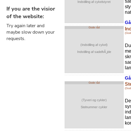
sad
Indstilling af cykelstyret
sty
nat
Gå 
Gode råd
In
(Gode
Du
(Indstilling af cykel)
me
Indstilling af sadelhÃ¸jde
sk
sa
lan
Gå 
Gode råd
St
(God
De
(Tyveri og cykler)
sy
Stelnummer cykler
ind
la
kom