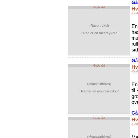
Gå 
Gode råd
Hv
(God
En 
(Racercykel)
has
Hvad er en racercykel?
mu
ru
sid
Gå 
Gode råd
Hv
(God
En
(Mountainbikes)
til
Hvad er en mountainbike?
gr
ove
Gå 
Gode råd
Hv
(God
Ma
(Mountainbikes)