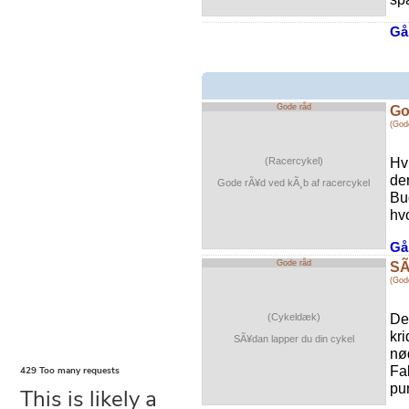
Gå 
Gode råd
Go
(God
Hvi
(Racercykel)
de
Gode rÃ¥d ved kÃ¸b af racercykel
Bu
hv
Gå 
Gode råd
SÃ
(God
De
(Cykeldæk)
kri
SÃ¥dan lapper du din cykel
nød
Fak
pun