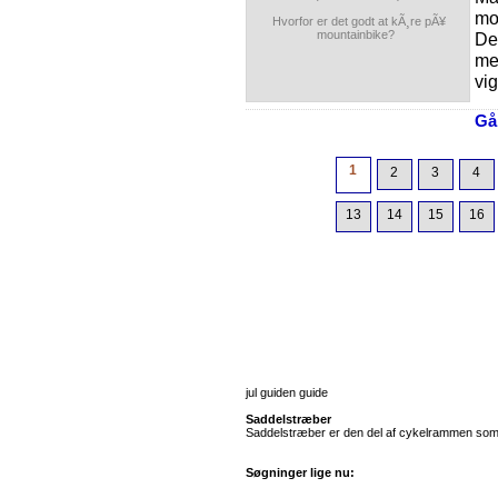
mo
Hvorfor er det godt at kÃ¸re pÃ¥
mountainbike?
Det
men
vig
Gå 
1
2
3
4
13
14
15
16
jul guiden guide
Saddelstræber
Saddelstræber er den del af cykelrammen som løb
Søgninger lige nu: