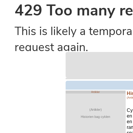
Artikler
Hi
(Arti
Cy
(Artikler)
en
Historien bag cyklen
en
ram
spa